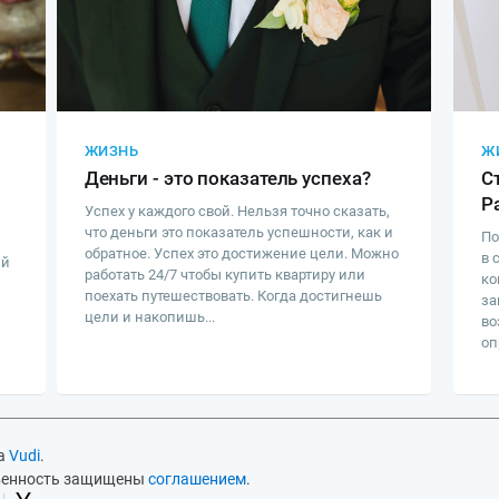
ЖИЗНЬ
Ж
Деньги - это показатель успеха?
С
Р
Успех у каждого свой. Нельзя точно сказать,
что деньги это показатель успешности, как и
По
обратное. Успех это достижение цели. Можно
в 
ый
работать 24/7 чтобы купить квартиру или
ко
поехать путешествовать. Когда достигнешь
за
цели и накопишь...
во
оп
на
Vudi
.
твенность защищены
соглашением
.