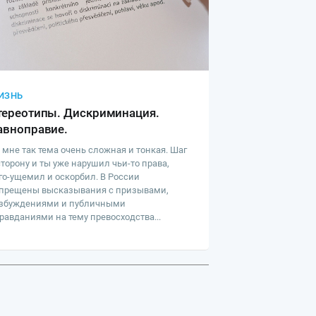
ИЗНЬ
тереотипы. Дискриминация.
авноправие.
 мне так тема очень сложная и тонкая. Шаг
сторону и ты уже нарушил чьи-то права,
го-ущемил и оскорбил. В России
прещены высказывания с призывами,
збуждениями и публичными
равданиями на тему превосходства...