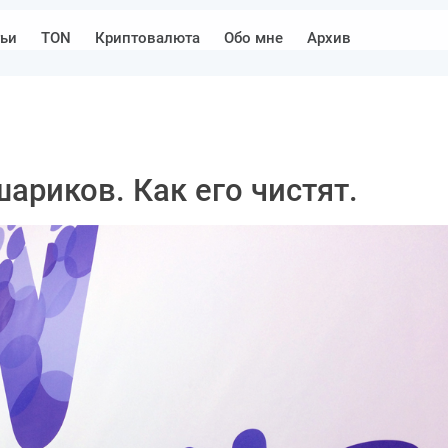
тьи
TON
Криптовалюта
Обо мне
Архив
шариков. Как его чистят.