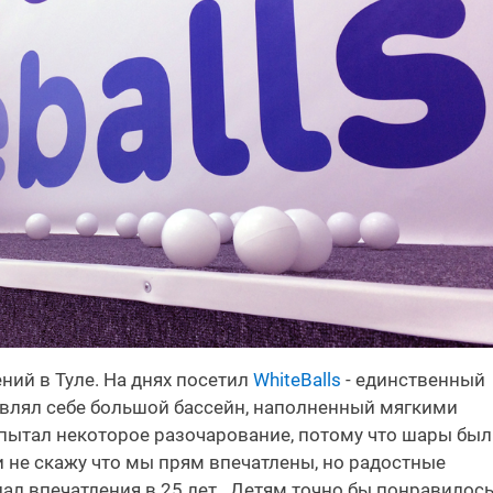
ий в Туле. На днях посетил
WhiteBalls
- единственный
тавлял себе большой бассейн, наполненный мягкими
спытал некоторое разочарование, потому что шары бы
и не скажу что мы прям впечатлены, но радостные
ал впечатления в 25 лет.. Детям точно бы понравилось